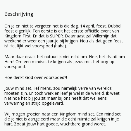
Beschrijving
Oh ja en niet te vergeten het is die dag, 14 april, feest. Dubbel
feest eigenlijk. Ten eerste is dit het eerste officiële event van
Kingdom First! En dat is SUPER. Daarnaast zal Willemijn dat
weekend er weer een jaartje bij krijgen. Nou als dat geen feest
is! Het lijkt wel voorspoed (haha).
Maar daar draait het natuurlijk niet echt om. Nee, het draait om
Hem! Om een mindset te krijgen als Jezus met het oog op
voorspoed.
Hoe denkt God over voorspoed?!
Jouw mind set, lief mens, zou namelijk verre van werelds
moeten zijn. En toch werk en leef je wel in de wereld. Ik weet
niet hoe het bij jou zit maar bij ons heeft dat wel eens
verwarring en strijd opgeleverd.
WIj mogen groeien naar een Kingdom mind set. Een mind set
die je niet is aangeleerd maar die echt ruimte zal krijgen in je
hart. Zodat jouw hart goede, vruchtbare grond wordt.