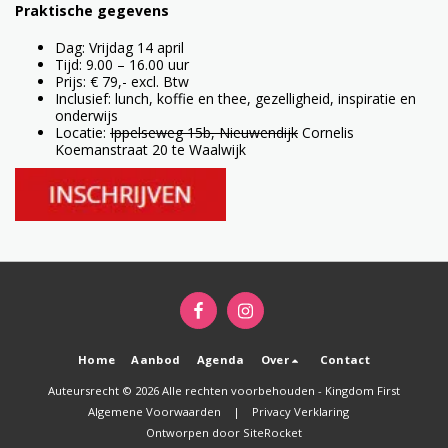
Praktische gegevens
Dag: Vrijdag 14 april
Tijd: 9.00 – 16.00 uur
Prijs: € 79,- excl. Btw
Inclusief: lunch, koffie en thee, gezelligheid, inspiratie en
onderwijs
Locatie:
Ippelseweg 15b, Nieuwendijk
Cornelis
Koemanstraat 20 te Waalwijk
Home
Aanbod
Agenda
Over
Contact
Auteursrecht © 2026 Alle rechten voorbehouden -
Kingdom First
Algemene Voorwaarden
|
Privacy Verklaring
Ontworpen door
SiteRocket